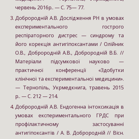
червень 2016р.. — С. 75— 77.
Доброродній А.В. Дослідження РН в умовах
експериментального гострого
респіраторного дистрес — синдрому та
його корекція антигіпоксантами / Олійник
О.В., Доброродній А.В., Доброродній В.Б. //
Матеріали підсумкової науково —
практичної конференції «Здобутки
клінічної та експериментальної медицини».
— Тернопіль, Укрмедкнига, травень 2015
р.. — С. 212 — 214.
Доброродній А.В. Ендогенна інтоксикація в
умовах експериментального ГРДС при
профілактичному застосуванні
антигіпоксантів / А. В. Доброродній // Вісн.