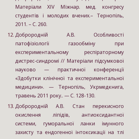
Матеріали XІV Міжнар. мед. конгресу
студентів і молодих вчених.– Тернопіль,
2011. – С. 260.
Доброродній А.В. Особливості
патофізіології газообміну при
експериментальному респіраторному
дистрес-синдромі // Матеріали підсумкової
науково — практичної конференції
«Здобутки клінічної та експериментальної
медицини». — Тернопіль, Укрмедкнига,
травень 2011 року.. — С. 128-130.
Доброродній А.В. Cтан перекисного
окислення ліпідів, антиоксидантної
системи, гуморальної ланки імунного
захисту та ендогенної інтоксикації на тлі