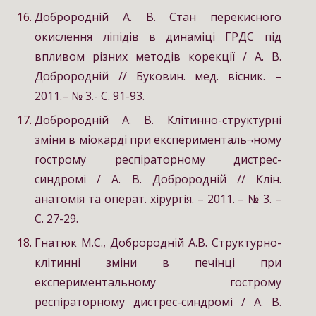
Доброродній А. В. Стан перекисного
окислення ліпідів в динаміці ГРДС під
впливом різних методів корекції / А. В.
Доброродній // Буковин. мед. вісник. –
2011.– № 3.- С. 91-93.
Доброродній А. В. Клітинно-структурні
зміни в міокарді при експерименталь¬ному
гострому респіраторному дистрес-
синдромі / А. В. Доброродній // Клін.
анатомія та операт. хірургія. – 2011. – № 3. –
С. 27-29.
Гнатюк М.С., Доброродній А.В. Структурно-
клітинні зміни в печінці при
експериментальному гострому
респіраторному дистрес-синдромі / А. В.