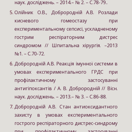
наук. досліджень. – 2014.– № 2. – С.78-79..
Олійник О.В., Доброродній А.В. Розлади
кисневого гомеостазу при
експериментальному сепсисі, ускладненому
гострим респіраторним дистрес
синдромом // Шпитальна хірургія. –2013
№1. – С.70-72.
Доброродній А.В. Реакція імунної системи в
умовах експериментального ГРДС при
профілактичному застосуванні
антигіпоксантів / А. В. Доброродній // Вісн.
наук. досліджень. – 2013.– № 3. – С.86-88.
Доброродній А.В. Стан антиоксидантного
захисту в умовах експериментального
гострого респіраторного дистрес-синдрому
при профілактичному застосуванні