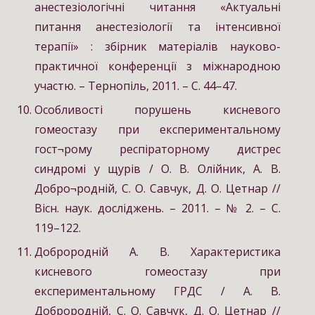
анестезіологічні читання «Актуальні
питання анестезіології та інтенсивної
терапії» : збірник матеріалів науково-
практичної конференції з міжнародною
участю. – Тернопіль, 2011. – С. 44–47.
Особливості порушень кисневого
гомеостазу при експериментальному
гост¬рому респіраторному дистрес
синдромі у щурів / О. В. Олійник, А. В.
Добро¬родній, С. О. Савчук, Д. О. Цетнар //
Вісн. наук. досліджень. – 2011. – № 2. – С.
119–122.
Доброродній А. В. Характеристика
кисневого гомеостазу при
експериментальному ГРДС / А. В.
Доброродній, С. О. Савчук, Д. О. Цетнар //