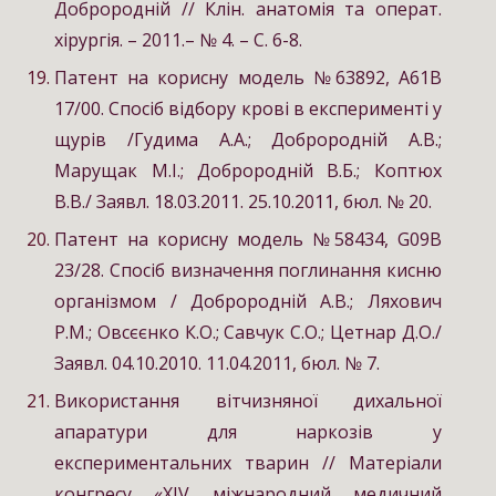
Доброродній // Клін. анатомія та операт.
хірургія. – 2011.– № 4. – С. 6-8.
Патент на корисну модель №63892, А61В
17/00. Спосіб відбору крові в експерименті у
щурів /Гудима А.А.; Доброродній А.В.;
Марущак М.І.; Доброродній В.Б.; Коптюх
В.В./ Заявл. 18.03.2011. 25.10.2011, бюл. № 20.
Патент на корисну модель №58434, G09B
23/28. Спосіб визначення поглинання кисню
організмом / Доброродній А.В.; Ляхович
Р.М.; Овсєєнко К.О.; Савчук С.О.; Цетнар Д.О./
Заявл. 04.10.2010. 11.04.2011, бюл. № 7.
Використання вітчизняної дихальної
апаратури для наркозів у
експериментальних тварин // Матеріали
конгресу «XІV міжнародний медичний