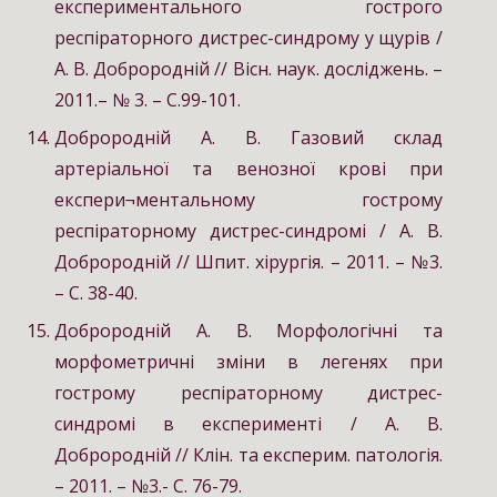
експериментального гострого
респіраторного дистрес-синдрому у щурів /
А. В. Доброродній // Вісн. наук. досліджень. –
2011.– № 3. – С.99-101.
Доброродній А. В. Газовий склад
артеріальної та венозної крові при
експери¬ментальному гострому
респіраторному дистрес-синдромі / А. В.
Доброродній // Шпит. хірургія. – 2011. – №3.
– С. 38-40.
Доброродній А. В. Морфологічні та
морфометричні зміни в легенях при
гострому респіраторному дистрес-
синдромі в експерименті / А. В.
Доброродній // Клін. та експерим. патологія.
– 2011. – №3.- С. 76-79.