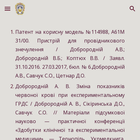
Skip to main content
Skip to navigation
Патент на корисну модель №114988, A61M
31/00. Пристрій для провідникового
знечулення / Доброродній А.В.;
Доброродній В.Б.; Коптюх В.В. / Заявл.
31.10.2016. 27.03.2017, бюл. № 6.
Доброродній
А.В., Савчук С.О., Цетнар Д.О.
Доброродній А. В. Зміна показників
червоної крові при експериментальному
ГРДС / Доброродній А. В., Сікіринська Д.О.,
Савчук С.О. // Матеріали підсумкової
науково — практичної конференції
«Здобутки клінічної та експериментальної
медицини». — Тернопіль, Укрмедкнига,