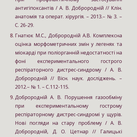
антигіпоксантів / А. В. Доброродній // Клін.
анатомія та операт. хірургія. – 2013.– № 3. –
С. 26-29.
Гнатюк М.С., Доброродній А.В. Комплексна
оцінка морфометричних змін у легенях та
міокарді при поліорганній недостатності на
фоні експериментального гострого
респіраторного дистрес-синдрому / А. В.
Доброродній // Вісн. наук. досліджень. –
2012.– № 1. – С.112-115.
Доброродній А. В. Порушення газообміну
при експериментальному гострому
респіраторному дистрес-синдромі у щурів.
Нові погляди на стару проблему / А. В.
Доброродній, Д. О. Цетнар // Галицькі